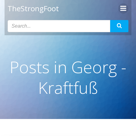
Zum
TheStrongFoot
Inhalt
springen
Posts in
Georg -
Kraftfuß