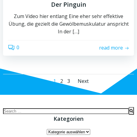
Der Pinguin
Zum Video hier entlang Eine eher sehr effektive
Übung, die gezielt die Gewölbemuskulatur anspricht
In der […]
0
read more
Posts
Posts
Page
Page
Page
1
2
3
Next
navigation
navigation
Search
for:
Kategorien
Kategorien