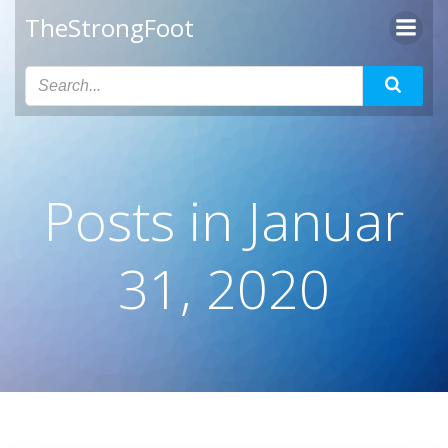
Zum
TheStrongFoot
Inhalt
springen
Posts in Januar
31, 2020