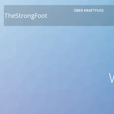
Zum
Inhalt
ÜBER KRAFTFUSS
TheStrongFoot
springen