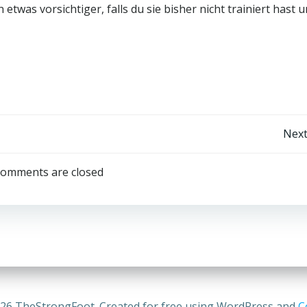
twas vorsichtiger, falls du sie bisher nicht trainiert hast 
Post
Next
navigation
omments are closed
26 TheStrongFoot. Created for free using WordPress and
C