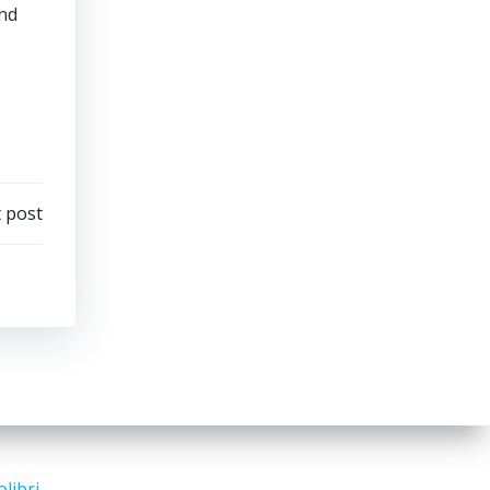
und
 post
olibri