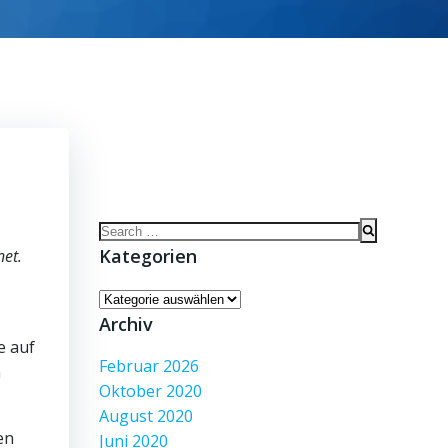
Search
for:
Kategorien
net.
Kategorien
Archiv
e auf
Februar 2026
n
Oktober 2020
August 2020
en
Juni 2020