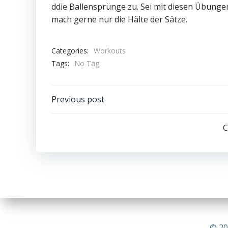
ddie Ballensprünge zu. Sei mit diesen Übungen e
mach gerne nur die Hälte der Sätze.
Categories:
Workouts
Tags:
No Tag
Post
Previous post
navigation
C
© 20