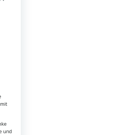
e
 mit
nke
ge und