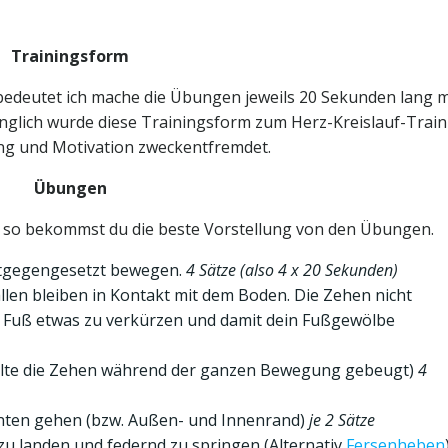
Trainingsform
 bedeutet ich mache die Übungen jeweils 20 Sekunden lang m
glich wurde diese Trainingsform zum Herz-Kreislauf-Train
rung und Motivation zweckentfremdet.
Übungen
, so bekommst du die beste Vorstellung von den Übungen.
ntgegengesetzt bewegen.
4 Sätze (also 4 x 20 Sekunden)
llen bleiben in Kontakt mit dem Boden. Die Zehen nicht
 Fuß etwas zu verkürzen und damit dein Fußgewölbe
alte die Zehen während der ganzen Bewegung gebeugt)
4
nten gehen (bzw. Außen- und Innenrand)
je 2 Sätze
zu landen und federnd zu springen (Alternativ
Fersenheben